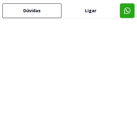
Dúvidas
Ligar
Imóveis semelhantes
Confira imóveis semelhantes
Cód:
01450596
Comparar
Salas/Conjuntos
Sala comercial 27m² com banheiro