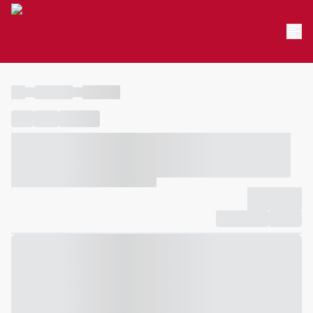
----
----- -----
----- -----
----
-----
---- ------
----- ----- -- ------ ---- ---- -- ----- ----- -----
--- ------
----- ----- -- ------ ----- ----- -- ------
-------------
Compartilhar
Favorito