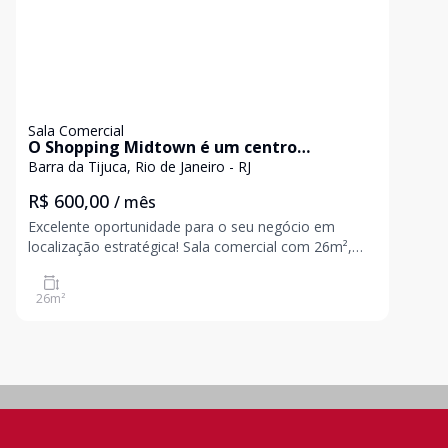
Sala Comercial
O Shopping Midtown é um centro
comercial localizado numa área
Barra da Tijuca, Rio de Janeiro - RJ
estratégica da Barra da Tijuca. aluga Sala
R$ 600,00
/ mês
Comercial de 26m² - Moderna e Bem
Localizada
Excelente oportunidade para o seu negócio em
localização estratégica! Sala comercial com 26m²,
ideal para quem busca praticidade, conforto e
visibilidade. O espaço conta com acabamento em
26
m²
granito e ar-condicionado instalado, proporcionando
um ambiente