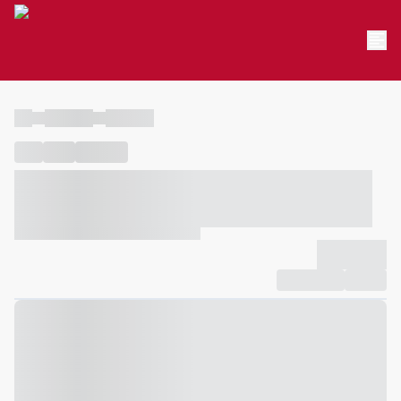
----
----- -----
----- -----
----
-----
---- ------
----- ----- -- ------ ---- ---- -- ----- ----- -----
--- ------
----- ----- -- ------ ----- ----- -- ------
-------------
Compartilhar
Favorito