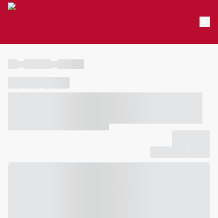
----
----- -----
----- -----
----
-----
---- ------
----- ----- -- ------ ---- ---- -- ----- ----- -----
--- ------
----- ----- -- ------ ----- ----- -- ------
-------------
Compartilhar
Favorito