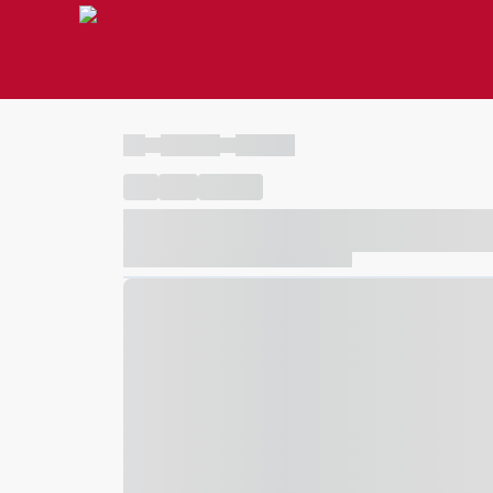
----
----- -----
----- -----
----
-----
---- ------
----- ----- -- ------ ---- ---- -- ---
----- ----- -- ------ ----- ----- -- ------