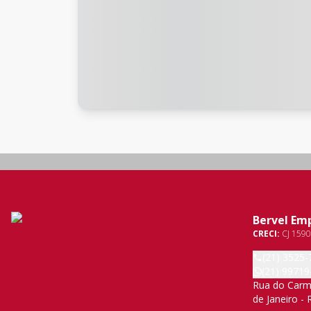
Bervel Em
CRECI:
CJ 1590
(21) 3525-
(21) 99719
Rua do Carmo
de Janeiro - 