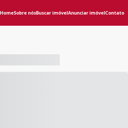
Home
Sobre nós
Buscar imóvel
Anunciar imóvel
Contato
-- ----- ----- --- ------