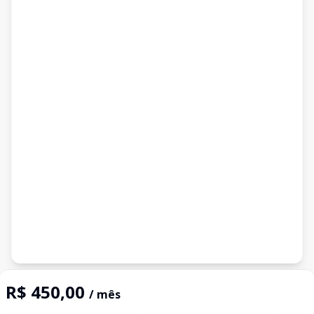
Imóveis semelhantes
R$ 450,00
/ mês
Confira imóveis semelhantes