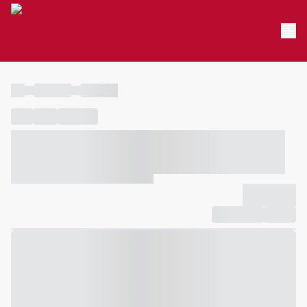
----
----- -----
----- -----
----
-----
---- ------
----- ----- -- ------ ---- ---- -- ----- ----- -----
--- ------
----- ----- -- ------ ----- ----- -- ------
-------------
Compartilhar
Favorito