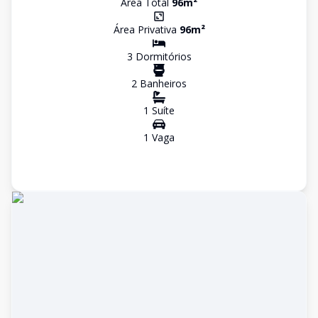
Área Total
96
m²
Área Privativa
96
m²
3
Dormitório
s
2
Banheiro
s
1
Suíte
1
Vaga