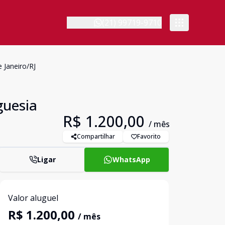
(21) 99719-9710
 Janeiro/RJ
guesia
R$ 1.200,00
/ mês
Compartilhar
Favorito
Ligar
WhatsApp
Valor aluguel
R$ 1.200,00
/ mês