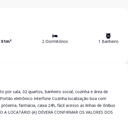
a
51
m²
2
Dormitório
s
1
Banheiro
to por sala, 02 quartos, banheiro social, cozinha e área de
 Portão eletrônico Interfone Cozinha localização boa com
a próxima, farmácia, caixa 24h, fácil acesso as linhas de ônibus
ATO A LOCATÁRIO (A) DEVERÁ CONFIRMAR OS VALORES DOS