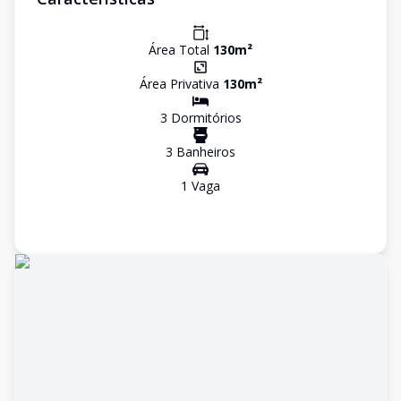
Área Total
130
m²
Área Privativa
130
m²
3
Dormitório
s
3
Banheiro
s
1
Vaga